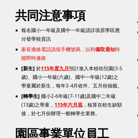
共同注意事項
報名國小一年級及國中一年級請詳填原學區應
分發學校資訊
家長連絡電話請填手機號碼，以利
備取通知
時
能即時連絡
[
新生
]
於
1
15
年度九月
預計進入
本校幼兒園(3-5
歲)
、國小一年級(六歲)、國中一年級(12歲)之
學童屬於新生，每年3-4月收件、五月份抽籤。
[
轉學生
]
國小2-6年級(7-11歲)及國中二年級
(13歲)之學童，
11
5
年六月底
，核算在校生缺額
後，於七月份辦理一般轉學生業務。
園區事業單位員工