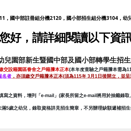
11，
國中部註冊組分機2120，國小部招生組分機3104，幼
您好，請詳細閱讀以下資
幼兒園部新生暨國中部及國小部轉學生招生
繳交設籍園區眷舍之戶籍謄本正本
(本年度查驗之戶籍謄本需為1
報名者
，亦須繳交戶籍謄本正本(須為115年 3月1日後開立，並
寫之資料，增列「e-mail」(家長所留之e-mail將用於抽籤
至未滿5歲之幼兒，錄取資格詳見招生簡章，不另辦理缺額遞補招