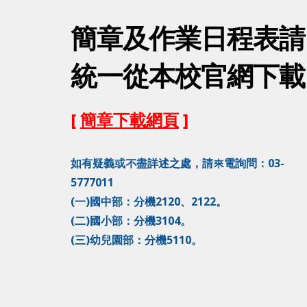
簡章及作業日程表請
統一從本校官網下載
[
簡章下載網頁
]
如有疑義或不盡詳述之處，請來電詢問：03-
5777011
(一)國中部：分機21
20
、
2122
。
(二)國小部：分機
3104
。
(三)幼兒園部：分機
5110
。