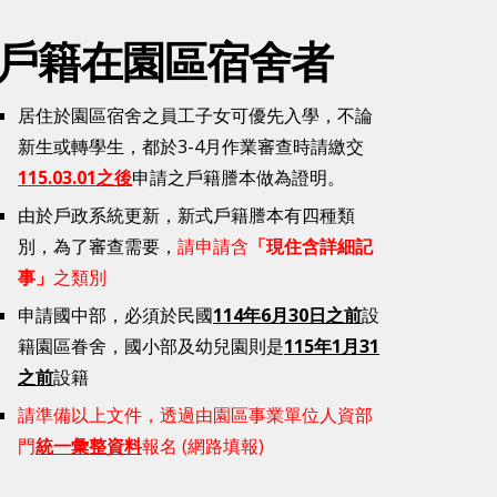
戶籍在園區宿舍者
居住於園區宿舍之員工子女可優先入學，不論
新生或轉學生，都於3-4月作業審查時請繳交
1
15
.03.01之後
申請之戶籍謄本做為證明。
由於戶政系統更新，新式戶籍謄本有四種類
別，為了審查需要，
請申請含
「現住
含詳細記
事」
之類別
申請國中部，必須於民國
1
14
年6月30日之前
設
籍園區眷舍，國小部及幼兒園則是
1
15
年1月31
之前
設籍
請準備以上文件，透過
由園區事業單位人資部
門
統一彙整資料
報名 (網路填報)